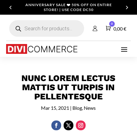
ANNIVERSARY SALE ❤️ 50% OFF ON ENTIRE
STORE! | USE CODE DC50
Products
0
search
Cart
0,00
€
NUNC LOREM LECTUS
MATTIS UT TURPIS IN
PELLENTESQUE
Mar 15, 2021
|
Blog
,
News